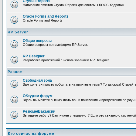
Crystal Reports
Написание отчетов Crystal Reports для системы БОСС-Кадровик
Oracle Forms and Reports
Oracle Forms and Reports
RP Server
Общие вопросы
Общие вопросы по платформе RP Server.
RP Designer
Разработка приложений с использованием RP Designer.
Разное
Свободная зона
Вам хочется просто поболтать на приятные темы? Тогда сюда! Старай
Обсудим форум
Здесь вы можете высказывать ваши пожелания и предложения по улучш
Резюме/Вакансии
Вы ищете работу? Вам нужен специалист? Если это связано с системой
Кто сейчас на форуме