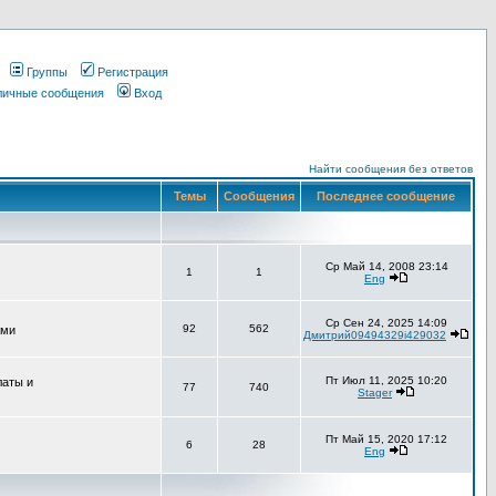
Группы
Регистрация
 личные сообщения
Вход
Найти сообщения без ответов
Темы
Сообщения
Последнее сообщение
Ср Май 14, 2008 23:14
1
1
Eng
Ср Сен 24, 2025 14:09
92
562
ами
Дмитрий09494329i429032
Пт Июл 11, 2025 10:20
латы и
77
740
Stager
Пт Май 15, 2020 17:12
6
28
Eng