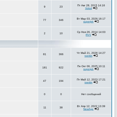
Пт Авг 28, 2015 14:16
9
23
Volod
Вт Мар 03, 2026 16:17
77
346
superjek
Ср Ноя 26, 2014 14:03
2
10
RVV
Чт Май 21, 2026 14:27
81
366
tveritin
Пн Окт 06, 2025 10:11
181
922
superjek
Пт Май 12, 2023 17:21
47
194
tveritin
0
0
Нет сообщений
Вт Апр 12, 2022 13:39
11
38
NewAge