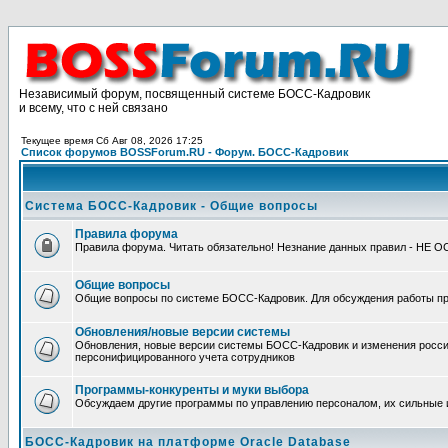
Независимый форум, посвященный системе БОСС-Кадровик
и всему, что с ней связано
Текущее время Сб Авг 08, 2026 17:25
Список форумов BOSSForum.RU - Форум. БОСС-Кадровик
Система БОСС-Кадровик - Общие вопросы
Правила форума
Правила форума. Читать обязательно! Незнание данных правил - НЕ 
Общие вопросы
Общие вопросы по системе БОСС-Кадровик. Для обсуждения работы п
Обновления/новые версии системы
Обновления, новые версии системы БОСС-Кадровик и изменения россий
персонифицированного учета сотрудников
Программы-конкуренты и муки выбора
Обсуждаем другие программы по управлению персоналом, их сильные 
БОСС-Кадровик на платформе Oracle Database