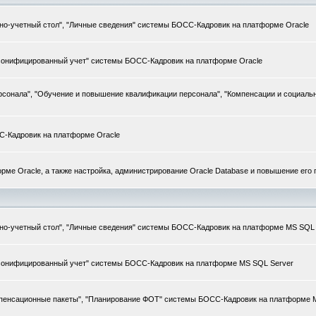
нно-учетный стол", "Личные сведения" системы БОСС-Кадровик на платформе Oracle
рсонифицированный учет" системы БОСС-Кадровик на платформе Oracle
ерсонала", "Обучение и повышение квалификации персонала", "Компенсации и социаль
С-Кадровик на платформе Oracle
ме Oracle, а также настройка, администрирование Oracle Database и повышение его
енно-учетный стол", "Личные сведения" системы БОСС-Кадровик на платформе MS SQL
ерсонифицированный учет" системы БОСС-Кадровик на платформе MS SQL Server
мпенсационные пакеты", "Планирование ФОТ" системы БОСС-Кадровик на платформе 