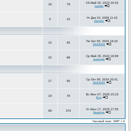
Сб Май 20, 2023 20:32
16
79
tveritin
Чт Дек 10, 2009 11:42
5
15
DemAn
Пн Окт 05, 2020 16:42
10
65
DUCKKK
Ср Май 29, 2024 18:08
15
88
superjek
Ср Окт 09, 2024 20:41
17
90
DUCKKK
Вс Июн 07, 2026 15:23
19
78
Eng
Чт Июл 17, 2025 17:55
99
370
NewAge
Часовой пояс: GMT + 4