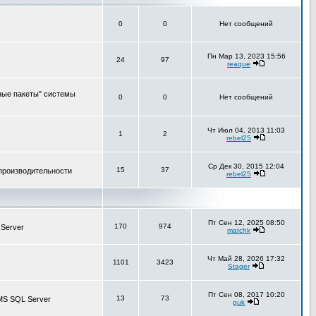
0
0
Нет сообщений
Пн Мар 13, 2023 15:56
24
97
reaque
ные пакеты" системы
0
0
Нет сообщений
Чт Июл 04, 2013 11:03
1
2
rebel25
Ср Дек 30, 2015 12:04
15
37
 производительности
rebel25
Пт Сен 12, 2025 08:50
170
974
 Server
matchk
Чт Май 28, 2026 17:32
1101
3423
Stager
Пт Сен 08, 2017 10:20
13
73
MS SQL Server
guk