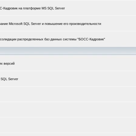
С-Кадровик на платформе MS SQL Server
вание Microsoft SQL Server и повышение его производительности
онсолидации распределенных баз данных системы "БОСС-Кадровик"
их версий
 SQL Server