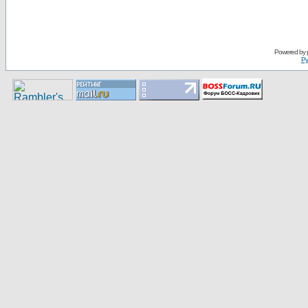
Pоwerеd by
Ру