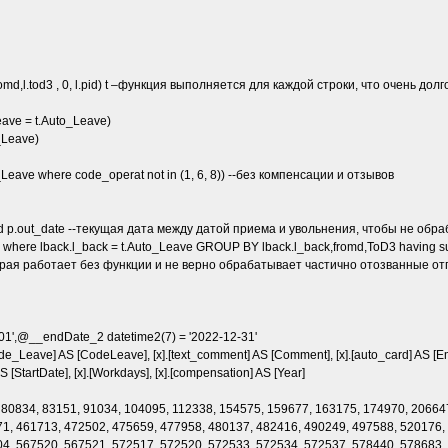
fromd,l.tod3 , 0, l.pid) t –функция выполняется для каждой строки, что очень долг
leave = t.Auto_Leave)
_Leave)
_Leave where code_operat not in (1, 6, 8)) --без компенсации и отзывов
 and p.out_date --текущая дата между датой приема и увольнения, чтобы не об
back where lback.l_back = t.Auto_Leave GROUP BY lback.l_back,fromd,ToD3 having su
орая работает без функции и не верно обрабатывает частично отозванные отп
-01',@__endDate_2 datetime2(7) = '2022-12-31'
Code_Leave] AS [CodeLeave], [x].[text_comment] AS [Comment], [x].[auto_card] AS [Em
AS [StartDate], [x].[Workdays], [x].[compensation] AS [Year]
0, 80834, 83151, 91034, 104095, 112338, 154575, 159677, 163175, 174970, 2066
1, 461713, 472502, 475659, 477958, 480137, 482416, 490249, 497588, 520176,
4, 567520, 567521, 572517, 572520, 572533, 572534, 572537, 578440, 578683,