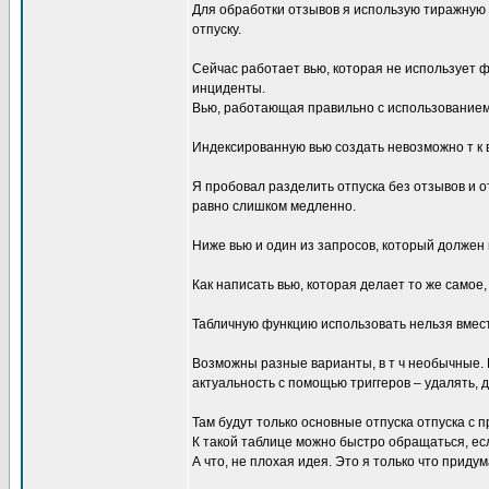
Для обработки отзывов я использую тиражную 
отпуску.
Сейчас работает вью, которая не использует ф
инциденты.
Вью, работающая правильно с использование
Индексированную вью создать невозможно т к 
Я пробовал разделить отпуска без отзывов и 
равно слишком медленно.
Ниже вью и один из запросов, который должен
Как написать вью, которая делает то же само
Табличную функцию использовать нельзя вместо
Возможны разные варианты, в т ч необычные. 
актуальность с помощью триггеров – удалять, 
Там будут только основные отпуска отпуска с 
К такой таблице можно быстро обращаться, ес
А что, не плохая идея. Это я только что придум