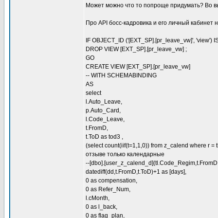
Может можно что то попроще придумать? Во вь
Про API босс-кадровика и его личный кабинет 
IF OBJECT_ID ('[EXT_SP].[pr_leave_vw]', 'view')
DROP VIEW [EXT_SP].[pr_leave_vw] ;
GO
CREATE VIEW [EXT_SP].[pr_leave_vw]
-- WITH SCHEMABINDING
AS
select
l.Auto_Leave,
p.Auto_Card,
l.Code_Leave,
t.FromD,
t.ToD as tod3 ,
(select count(iif(t=1,1,0)) from z_calend where
отзыве только календарные
--[dbo].[user_z_calend_d](tl.Code_Regim,t.FromD,
datediff(dd,t.FromD,t.ToD)+1 as [days],
0 as compensation,
0 as Refer_Num,
l.cMonth,
0 as l_back,
0 as flag_plan,