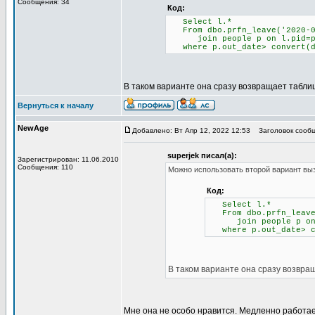
Сообщения: 34
Код:
Select l.*
From dbo.prfn_leave('2020-01
join people p on l.pid=p
where p.out_date> convert(d
В таком варианте она сразу возвращает таблиц
Вернуться к началу
NewAge
Добавлено: Вт Апр 12, 2022 12:53
Заголовок сообщ
superjek писал(а):
Зарегистрирован: 11.06.2010
Сообщения: 110
Можно использовать второй вариант выз
Код:
Select l.*
From dbo.prfn_leave(
join people p on l
where p.out_date> co
В таком варианте она сразу возвращ
Мне она не особо нравится. Медленно работает