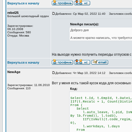
Вернуться к началу
rebel25
Добавлено: Ср Мар 02, 2022 11:40
Заголовок сооб
Большой шоколадный орден
NewAge писал(а):
Зарегистрирован:
06.10.2008
Доброго дня
Сообщения: 580
Откуда: Москва
А можете кратко написать, что требуетс
На выходе нужно получить периоды отпусков с
Вернуться к началу
NewAge
Добавлено: Чт Мар 10, 2022 14:12
Заголовок сооб
Вот у меня есть такой кусок кода для основных 
Зарегистрирован: 11.06.2010
Сообщения: 110
Код:
Select t.Id, t.EmpId, t.Date1
IIf(t.Recalc = 1, Count(Disti
From (
Select
l.auto_leave, l.pid, IsNull(
By lb.fromd)), l.tod3),
IIf(IsNull(t.code_regim, 0) 
0),
l.workdays, l.days
From