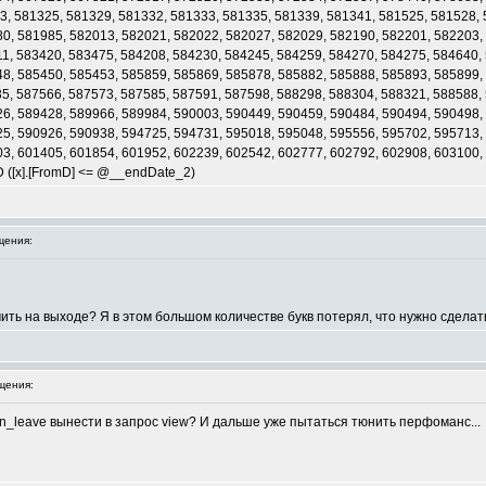
3, 581325, 581329, 581332, 581333, 581335, 581339, 581341, 581525, 581528,
0, 581985, 582013, 582021, 582022, 582027, 582029, 582190, 582201, 582203,
1, 583420, 583475, 584208, 584230, 584245, 584259, 584270, 584275, 584640,
8, 585450, 585453, 585859, 585869, 585878, 585882, 585888, 585893, 585899,
5, 587566, 587573, 587585, 587591, 587598, 588298, 588304, 588321, 588588,
6, 589428, 589966, 589984, 590003, 590449, 590459, 590484, 590494, 590498,
5, 590926, 590938, 594725, 594731, 595018, 595048, 595556, 595702, 595713,
3, 601405, 601854, 601952, 602239, 602542, 602777, 602792, 602908, 603100,
D ([x].[FromD] <= @__endDate_2)
щения:
чить на выходе? Я в этом большом количестве букв потерял, что нужно сделат
щения:
n_leave вынести в запрос view? И дальше уже пытаться тюнить перфоманс...