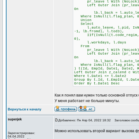
pr_leave l With (NoLock) Inn
Left Outer Join (pr_leave lb
On
lb.l_back = l.auto_leave A
Where IsNull(l.flag_plan, 0
Union
Select
l.auto_leave, l.pid, IsNull(
-1, lb.fromd), l.tod3),
IIf(IsNull(t.code_regim, 0) 
0),
l.workdays, l.days
From
pr_leave l With (NoLock) Inn
Left Outer Join (pr_leave lb
On
lb.l_back = l.auto_leave A
Where IsNull(l.flag_plan, 0
) t(Id, EmpId, Date1, Date2, 
Left Outer Join z_calend c Wi
Where t.Date1 <= t.Date2
Group By t.Id, t.EmpId, t.Dat
Order By t.Date1 Desc
Как я понял вам нужен только основной отпуск 
У меня работает не больше минуты.
Вернуться к началу
superjek
Добавлено: Пн Апр 04, 2022 18:32
Заголовок сооб
Можно использовать второй вариант вызова фу
Зарегистрирован:
04.04.2022