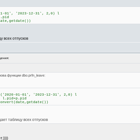
-01', '2023-12-31', 2,0) l
.pid
ate,getdate())
у всех отпусков
ения:
ова функции dbo.prfn_leave:
'2020-01-01', '2023-12-31', 2,0) l
.pid=p.pid
nvert(date,getdate())
ает таблицу всех отпусков
.))))