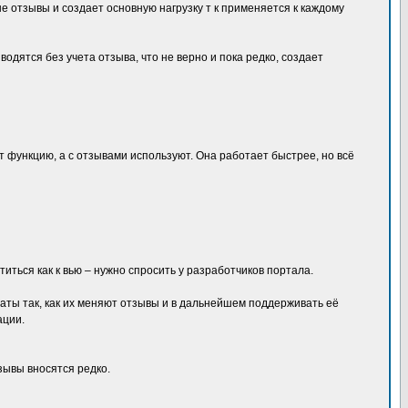
 отзывы и создает основную нагрузку т к применяется к каждому
дятся без учета отзыва, что не верно и пока редко, создает
 функцию, а с отзывами используют. Она работает быстрее, но всё
ться как к вью – нужно спросить у разработчиков портала.
аты так, как их меняют отзывы и в дальнейшем поддерживать её
ации.
зывы вносятся редко.