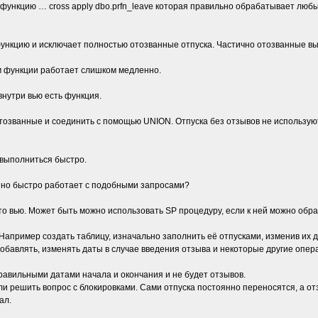
функцию … cross apply dbo.prfn_leave которая правильно обрабатывает любые
ункцию и исключает полностью отозванные отпуска. Частично отозванные выво
м функции работает слишком медленно.
внутри вью есть функция.
отозванные и соединить с помощью UNION. Отпуска без отзывов не используют
 выполниться быстро.
е, но быстро работает с подобными запросами?
 вью. Может быть можно использовать SP процедуру, если к ней можно обрати
Например создать таблицу, изначально заполнить её отпусками, изменив их д
добавлять, изменять даты в случае введения отзыва и некоторые другие опер
правильными датами начала и окончания и не будет отзывов.
ли решить вопрос с блокировками. Сами отпуска постоянно переносятся, а от
ал.