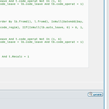
ave And t.code_operat Not In (1, 6)
de_leave = lb.code_leave And tb.code_operat = 1)
der By lb.fromd)), l.fromd), IsNull(DateAdd(Day,
ode_regim), IIf(IsNull(lb.auto_leave, 0) > 0, 1,
ave And t.code_operat Not In (1, 6)
de_leave = lb.code_leave And tb.code_operat = 1)
2 And t.Recalc = 1