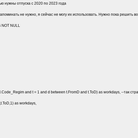
ю нужны отпуска с 2020 по 2023 года
напоминать не нужно, я сейчас не могу их использовать. Нужно пока решить
 IS NOT NULL
 r = tl.Code_Regim and t = 1 and d between t.FromD and t.ToD) as workdays, --так
t.ToD,1) as workdays,