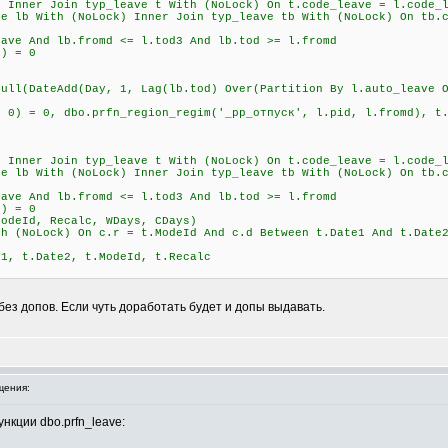
er Join typ_leave t With (NoLock) On t.code_leave = l.code_le
 With (NoLock) Inner Join typ_leave tb With (NoLock) On tb.co
nd lb.fromd <= l.tod3 And lb.tod >= l.fromd
) = 0
DateAdd(Day, 1, Lag(lb.tod) Over(Partition By l.auto_leave Or
= 0, dbo.prfn_region_regim('_рр_отпуск', l.pid, l.fromd), t.c
er Join typ_leave t With (NoLock) On t.code_leave = l.code_le
 With (NoLock) Inner Join typ_leave tb With (NoLock) On tb.co
nd lb.fromd <= l.tod3 And lb.tod >= l.fromd
) = 0
ModeId, Recalc, WDays, CDays)
th (NoLock) On c.r = t.ModeId And c.d Between t.Date1 And t.Date
e1, t.Date2, t.ModeId, t.Recalc
без допов. Если чуть доработать будет и допы выдавать.
щения:
нкции dbo.prfn_leave: