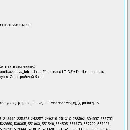
о т к отпусков много.
рабатывать уволенных?
m(lback.days_tot) = datediff(dd,t.fromd,t.ToD3)+1) --без полностью
уска. Она в рабочей базе.
ployeeId], [x].[Auto_Leave] + 715827882 AS [Id], [x].[mdate] AS
47, 213999, 235378, 243257, 249319, 251310, 288592, 304657, 383752,
 522669, 538395, 551063, 551548, 554505, 556673, 557700, 557826,
 579298, 579344, 579812, 579820, 580162, 580193, 580533, 580946,