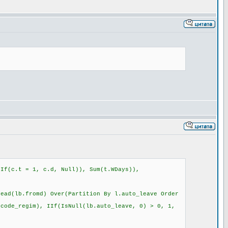
IIf(c.t = 1, c.d, Null)), Sum(t.WDays)),
d(lb.fromd) Over(Partition By l.auto_leave Order
ode_regim), IIf(IsNull(lb.auto_leave, 0) > 0, 1,