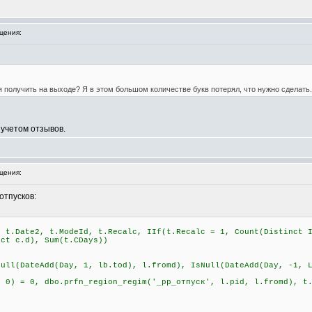
щения:
я получить на выходе? Я в этом большом количестве букв потерял, что нужно сделать.
 учетом отзывов.
щения:
отпусков:
, t.Date2, t.ModeId, t.Recalc, IIf(t.Recalc = 1, Count(Distinct 
nct c.d), Sum(t.CDays))
DateAdd(Day, 1, lb.tod), l.fromd), IsNull(DateAdd(Day, -1, Lea
= 0, dbo.prfn_region_regim('_рр_отпуск', l.pid, l.fromd), t.c