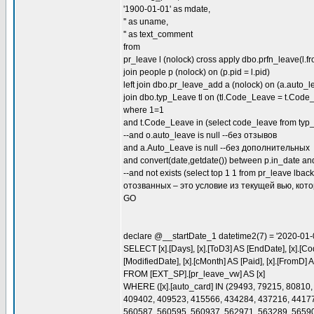
'1900-01-01' as mdate,
'' as uname,
'' as text_comment
from
pr_leave l (nolock) cross apply dbo.prfn_leave(l.
join people p (nolock) on (p.pid = l.pid)
left join dbo.pr_leave_add a (nolock) on (a.auto_
join dbo.typ_Leave tl on (tl.Code_Leave = t.Code
where 1=1
and t.Code_Leave in (select code_leave from typ
--and o.auto_leave is null --без отзывов
and a.Auto_Leave is null --без дополнительных
and convert(date,getdate()) between p.in_date
--and not exists (select top 1 1 from pr_leave l
отозванных – это условие из текущей вью, кот
GO
declare @__startDate_1 datetime2(7) = '2020-01
SELECT [x].[Days], [x].[ToD3] AS [EndDate], [x].[
[ModifiedDate], [x].[cMonth] AS [Paid], [x].[FromD] 
FROM [EXT_SP].[pr_leave_vw] AS [x]
WHERE ([x].[auto_card] IN (29493, 79215, 8081
409402, 409523, 415566, 434284, 437216, 44177
560587, 560595, 560937, 562971, 563289, 56590