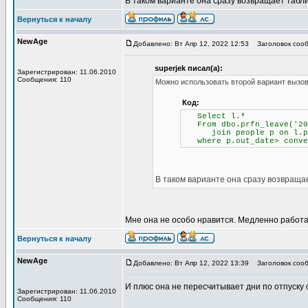
В таком варианте она сразу возвращает табли
Вернуться к началу
NewAge
Добавлено: Вт Апр 12, 2022 12:53
Заголовок сооб
superjek писал(а):
Зарегистрирован: 11.06.2010
Сообщения: 110
Можно использовать второй вариант вызова
Код:
Select l.*
From dbo.prfn_leave('202
join people p on l.pi
where p.out_date> conver
В таком варианте она сразу возвращае
Мне она не особо нравится. Медленно работае
Вернуться к началу
NewAge
Добавлено: Вт Апр 12, 2022 13:39
Заголовок сооб
И плюс она не пересчитывает дни по отпуску 
Зарегистрирован: 11.06.2010
Сообщения: 110