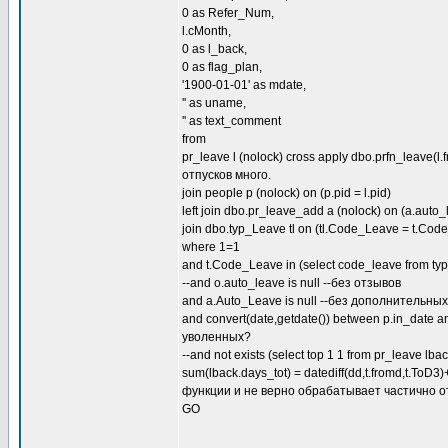
0 as Refer_Num,
l.cMonth,
0 as l_back,
0 as flag_plan,
'1900-01-01' as mdate,
'' as uname,
'' as text_comment
from
pr_leave l (nolock) cross apply dbo.prfn_leave(l
отпусков много.
join people p (nolock) on (p.pid = l.pid)
left join dbo.pr_leave_add a (nolock) on (a.auto
join dbo.typ_Leave tl on (tl.Code_Leave = t.Cod
where 1=1
and t.Code_Leave in (select code_leave from ty
--and o.auto_leave is null --без отзывов
and a.Auto_Leave is null --без дополнительных
and convert(date,getdate()) between p.in_dat
уволенных?
--and not exists (select top 1 1 from pr_leave 
sum(lback.days_tot) = datediff(dd,t.fromd,t.To
функции и не верно обрабатывает частично о
GO