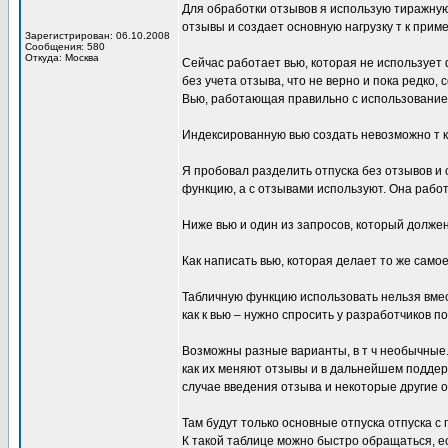
Для обработки отзывов я использую тиражную
отзывы и создает основную нагрузку т к приме
Зарегистрирован: 06.10.2008
Сообщения: 580
Откуда: Москва
Сейчас работает вью, которая не использует
без учета отзыва, что не верно и пока редко,
Вью, работающая правильно с использование
Индексированную вью создать невозможно т к
Я пробовал разделить отпуска без отзывов и
функцию, а с отзывами используют. Она рабо
Ниже вью и один из запросов, который долже
Как написать вью, которая делает то же сам
Табличную функцию использовать нельзя вмес
как к вью – нужно спросить у разработчиков п
Возможны разные варианты, в т ч необычные. 
как их меняют отзывы и в дальнейшем поддерж
случае введения отзыва и некоторые другие 
Там будут только основные отпуска отпуска с
К такой таблице можно быстро обращаться, е