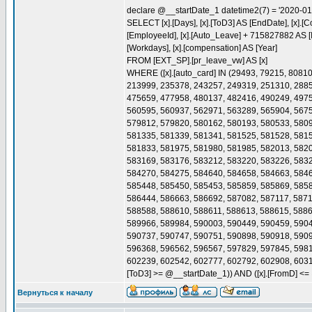
declare @__startDate_1 datetime2(7) = '2020-0
SELECT [x].[Days], [x].[ToD3] AS [EndDate], [x].
[EmployeeId], [x].[Auto_Leave] + 715827882 AS [Id],
[Workdays], [x].[compensation] AS [Year]
FROM [EXT_SP].[pr_leave_vw] AS [x]
WHERE ([x].[auto_card] IN (29493, 79215, 8081
213999, 235378, 243257, 249319, 251310, 2885
475659, 477958, 480137, 482416, 490249, 4975
560595, 560937, 562971, 563289, 565904, 5675
579812, 579820, 580162, 580193, 580533, 5809
581335, 581339, 581341, 581525, 581528, 5815
581833, 581975, 581980, 581985, 582013, 5820
583169, 583176, 583212, 583220, 583226, 5832
584270, 584275, 584640, 584658, 584663, 5846
585448, 585450, 585453, 585859, 585869, 5858
586444, 586663, 586692, 587082, 587117, 5871
588588, 588610, 588611, 588613, 588615, 5886
589966, 589984, 590003, 590449, 590459, 5904
590737, 590747, 590751, 590898, 590918, 5909
596368, 596562, 596567, 597829, 597845, 5981
602239, 602542, 602777, 602792, 602908, 6031
[ToD3] >= @__startDate_1)) AND ([x].[FromD] 
Вернуться к началу