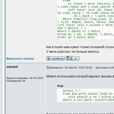
From
pr_leave l With (NoLock) Inne
l.code_leave And t.code_operat 
Left Outer Join (pr_leave lb 
tb.code_leave = lb.code_leave A
lb.l_back = l.auto_leave And
Where IsNull(l.flag_plan, 0)
) t(Id, EmpId, Date1, Date2, Mo
Left Outer Join z_calend c With
And t.Recalc = 1
Where t.Date1 <= t.Date2
Group By t.Id, t.EmpId, t.Date1
Order By t.Date1 Desc
Как я понял вам нужен только основной отпуск
У меня работает не больше минуты.
Вернуться к началу
superjek
Добавлено: Пн Апр 04, 2022 18:32
Заголовок соо
Можно использовать второй вариант вызова ф
Зарегистрирован: 04.04.2022
Сообщения: 34
Код:
Select l.*
From dbo.prfn_leave('2020-01-0
join people p on l.pid=p.p
where p.out_date> convert(dat