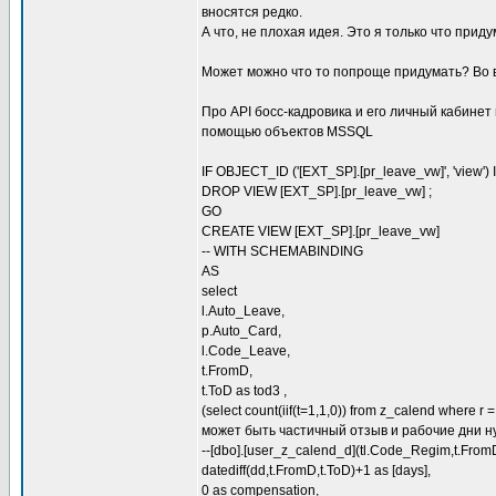
вносятся редко.
А что, не плохая идея. Это я только что приду
Может можно что то попроще придумать? Во в
Про API босс-кадровика и его личный кабинет
помощью объектов MSSQL
IF OBJECT_ID ('[EXT_SP].[pr_leave_vw]', 'view'
DROP VIEW [EXT_SP].[pr_leave_vw] ;
GO
CREATE VIEW [EXT_SP].[pr_leave_vw]
-- WITH SCHEMABINDING
AS
select
l.Auto_Leave,
p.Auto_Card,
l.Code_Leave,
t.FromD,
t.ToD as tod3 ,
(select count(iif(t=1,1,0)) from z_calend where 
может быть частичный отзыв и рабочие дни н
--[dbo].[user_z_calend_d](tl.Code_Regim,t.FromD
datediff(dd,t.FromD,t.ToD)+1 as [days],
0 as compensation,