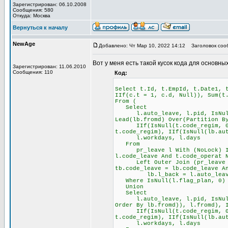
Зарегистрирован: 06.10.2008
Сообщения: 580
Откуда: Москва
Вернуться к началу
NewAge
Добавлено: Чт Мар 10, 2022 14:12
Заголовок соо
Вот у меня есть такой кусок кода для основных
Зарегистрирован: 11.06.2010
Сообщения: 110
Код:
Select t.Id, t.EmpId, t.Date1, 
IIf(c.t = 1, c.d, Null)), Sum(t
From (
Select
l.auto_leave, l.pid, IsNull(D
Lead(lb.fromd) Over(Partition B
IIf(IsNull(t.code_regim, 0) =
t.code_regim), IIf(IsNull(lb.au
l.workdays, l.days
From
pr_leave l With (NoLock) Inne
l.code_leave And t.code_operat 
Left Outer Join (pr_leave lb 
tb.code_leave = lb.code_leave A
lb.l_back = l.auto_leave And
Where IsNull(l.flag_plan, 0)
Union
Select
l.auto_leave, l.pid, IsNull(D
Order By lb.fromd)), l.fromd), 
IIf(IsNull(t.code_regim, 0) =
t.code_regim), IIf(IsNull(lb.au
l.workdays, l.days