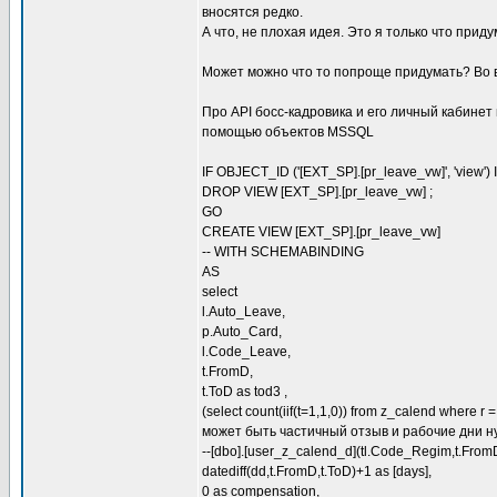
вносятся редко.
А что, не плохая идея. Это я только что приду
Может можно что то попроще придумать? Во в
Про API босс-кадровика и его личный кабинет
помощью объектов MSSQL
IF OBJECT_ID ('[EXT_SP].[pr_leave_vw]', 'view'
DROP VIEW [EXT_SP].[pr_leave_vw] ;
GO
CREATE VIEW [EXT_SP].[pr_leave_vw]
-- WITH SCHEMABINDING
AS
select
l.Auto_Leave,
p.Auto_Card,
l.Code_Leave,
t.FromD,
t.ToD as tod3 ,
(select count(iif(t=1,1,0)) from z_calend where 
может быть частичный отзыв и рабочие дни н
--[dbo].[user_z_calend_d](tl.Code_Regim,t.FromD
datediff(dd,t.FromD,t.ToD)+1 as [days],
0 as compensation,