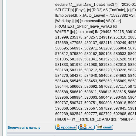
declare @__startDate_1 datetime2(7) = '2020-0
SELECT [x].[Days], [x].[ToD3] AS [EndDate], [x].
[EmployeeId], [x].[Auto_Leave] + 715827882 AS [Id],
[Workdays], [x].[compensation] AS [Year]
FROM [EXT_SP].[pr_leave_vw] AS [x]
WHERE ([x].[auto_card] IN (29493, 79215, 8081
213999, 235378, 243257, 249319, 251310, 2885
475659, 477958, 480137, 482416, 490249, 4975
560595, 560937, 562971, 563289, 565904, 5675
579812, 579820, 580162, 580193, 580533, 5809
581335, 581339, 581341, 581525, 581528, 5815
581833, 581975, 581980, 581985, 582013, 5820
583169, 583176, 583212, 583220, 583226, 5832
584270, 584275, 584640, 584658, 584663, 5846
585448, 585450, 585453, 585859, 585869, 5858
586444, 586663, 586692, 587082, 587117, 5871
588588, 588610, 588611, 588613, 588615, 5886
589966, 589984, 590003, 590449, 590459, 5904
590737, 590747, 590751, 590898, 590918, 5909
596368, 596562, 596567, 597829, 597845, 5981
602239, 602542, 602777, 602792, 602908, 6031
[ToD3] >= @__startDate_1)) AND ([x].[FromD] 
Вернуться к началу