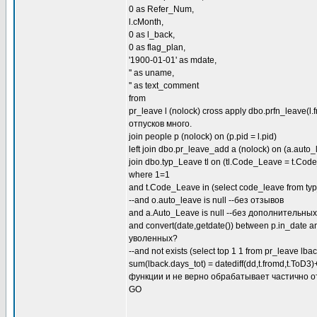
0 as Refer_Num,
l.cMonth,
0 as l_back,
0 as flag_plan,
'1900-01-01' as mdate,
'' as uname,
'' as text_comment
from
pr_leave l (nolock) cross apply dbo.prfn_leave(l
отпусков много.
join people p (nolock) on (p.pid = l.pid)
left join dbo.pr_leave_add a (nolock) on (a.auto
join dbo.typ_Leave tl on (tl.Code_Leave = t.Cod
where 1=1
and t.Code_Leave in (select code_leave from ty
--and o.auto_leave is null --без отзывов
and a.Auto_Leave is null --без дополнительных
and convert(date,getdate()) between p.in_dat
уволенных?
--and not exists (select top 1 1 from pr_leave 
sum(lback.days_tot) = datediff(dd,t.fromd,t.To
функции и не верно обрабатывает частично о
GO