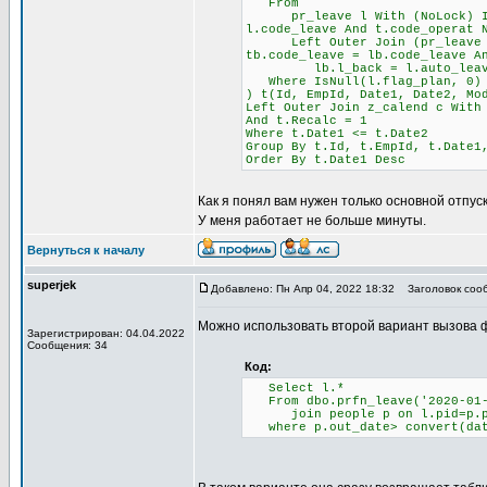
From
pr_leave l With (NoLock) Inne
l.code_leave And t.code_operat 
Left Outer Join (pr_leave lb 
tb.code_leave = lb.code_leave A
lb.l_back = l.auto_leave And
Where IsNull(l.flag_plan, 0)
) t(Id, EmpId, Date1, Date2, Mo
Left Outer Join z_calend c With
And t.Recalc = 1
Where t.Date1 <= t.Date2
Group By t.Id, t.EmpId, t.Date1
Order By t.Date1 Desc
Как я понял вам нужен только основной отпуск
У меня работает не больше минуты.
Вернуться к началу
superjek
Добавлено: Пн Апр 04, 2022 18:32
Заголовок соо
Можно использовать второй вариант вызова ф
Зарегистрирован: 04.04.2022
Сообщения: 34
Код:
Select l.*
From dbo.prfn_leave('2020-01-0
join people p on l.pid=p.p
where p.out_date> convert(dat