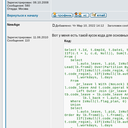
Зарегистрирован: 06.10.2008
Сообщения: 580
Откуда: Москва
Вернуться к началу
NewAge
Добавлено: Чт Мар 10, 2022 14:12
Заголовок соо
Вот у меня есть такой кусок кода для основных
Зарегистрирован: 11.06.2010
Сообщения: 110
Код:
Select t.Id, t.EmpId, t.Date1, 
IIf(c.t = 1, c.d, Null)), Sum(t
From (
Select
l.auto_leave, l.pid, IsNull(D
Lead(lb.fromd) Over(Partition B
IIf(IsNull(t.code_regim, 0) =
t.code_regim), IIf(IsNull(lb.au
l.workdays, l.days
From
pr_leave l With (NoLock) Inne
l.code_leave And t.code_operat 
Left Outer Join (pr_leave lb 
tb.code_leave = lb.code_leave A
lb.l_back = l.auto_leave And
Where IsNull(l.flag_plan, 0)
Union
Select
l.auto_leave, l.pid, IsNull(D
Order By lb.fromd)), l.fromd), 
IIf(IsNull(t.code_regim, 0) =
t.code_regim), IIf(IsNull(lb.au
l.workdays, l.days