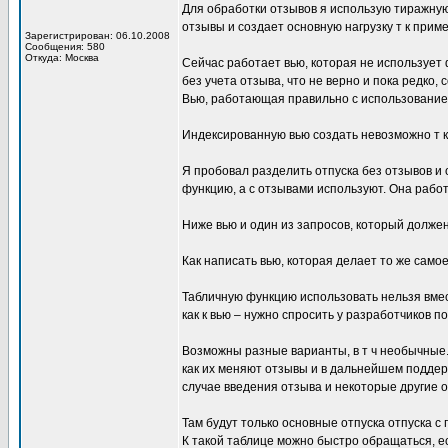
Для обработки отзывов я использую тиражную
отзывы и создает основную нагрузку т к приме
Зарегистрирован: 06.10.2008
Сообщения: 580
Откуда: Москва
Сейчас работает вью, которая не использует
без учета отзыва, что не верно и пока редко,
Вью, работающая правильно с использование
Индексированную вью создать невозможно т к
Я пробовал разделить отпуска без отзывов и
функцию, а с отзывами используют. Она рабо
Ниже вью и один из запросов, который долже
Как написать вью, которая делает то же сам
Табличную функцию использовать нельзя вмес
как к вью – нужно спросить у разработчиков п
Возможны разные варианты, в т ч необычные. 
как их меняют отзывы и в дальнейшем поддерж
случае введения отзыва и некоторые другие 
Там будут только основные отпуска отпуска с
К такой таблице можно быстро обращаться, е