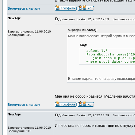
В таком варианте она сразу возвращает табли
Вернуться к началу
NewAge
Добавлено: Вт Апр 12, 2022 12:53
Заголовок сооб
superjek писал(а):
Зарегистрирован: 11.06.2010
Сообщения: 110
Можно использовать второй вариант вызова
Код:
Select l.*
From dbo.prfn_leave('202
join people p on l.pi
where p.out_date> conver
В таком варианте она сразу возвращае
Мне она не особо нравится. Медленно работае
Вернуться к началу
NewAge
Добавлено: Вт Апр 12, 2022 13:39
Заголовок сооб
И плюс она не пересчитывает дни по отпуску 
Зарегистрирован: 11.06.2010
Сообщения: 110