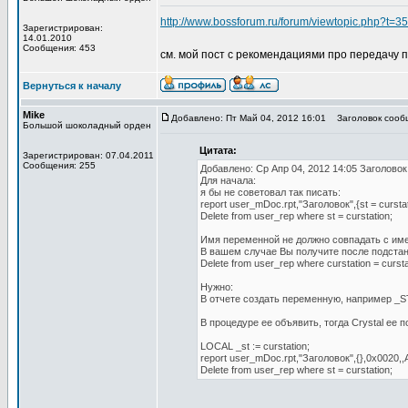
http://www.bossforum.ru/forum/viewtopic.php?t=3
Зарегистрирован:
14.01.2010
Сообщения: 453
см. мой пост с рекомендациями про передачу 
Вернуться к началу
Mike
Добавлено: Пт Май 04, 2012 16:01
Заголовок сооб
Большой шоколадный орден
Цитата:
Зарегистрирован: 07.04.2011
Сообщения: 255
Добавлено: Ср Апр 04, 2012 14:05 Заголово
Для начала:
я бы не советовал так писать:
report user_mDoc.rpt,"Заголовок",{st = curstati
Delete from user_rep where st = curstation;
Имя переменной не должно совпадать с име
В вашем случае Вы получите после подста
Delete from user_rep where curstation = cursta
Нужно:
В отчете создать переменную, например _S
В процедуре ее объявить, тогда Crystal ee 
LOCAL _st := curstation;
report user_mDoc.rpt,"Заголовок",{},0x0020,,A
Delete from user_rep where st = curstation;