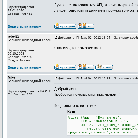
Лучше не пользоваться ХП, это очень кривой 
Зарегистрирован:
Лучше подготовить данные в промежуточной т
14.01.2010
Сообщения: 453
Вернуться к началу
rebel25
Добавлено: Пт Мар 02, 2012 18:54
Заголовок сооб
Большой шоколадный орден
Спасибо, теперь работает
Зарегистрирован:
06.10.2008
Сообщения: 580
Откуда: Москва
Вернуться к началу
Mike
Добавлено: Пт Май 04, 2012 12:32
Заголовок сооб
Большой шоколадный орден
Добрый день,
Зарегистрирован: 07.04.2011
Требуется помощь опытных людей =)
Сообщения: 255
Код примерно вот такой:
Код:
Alias {App = 'Бухгалтер';
FIO = 'Маклагов И.В.'};
udf Z, "zrp_расч_компенс_04",
report USER_GUM_ЗАПИСКА_РАСЧЕ
трудового договора",{st=curstati