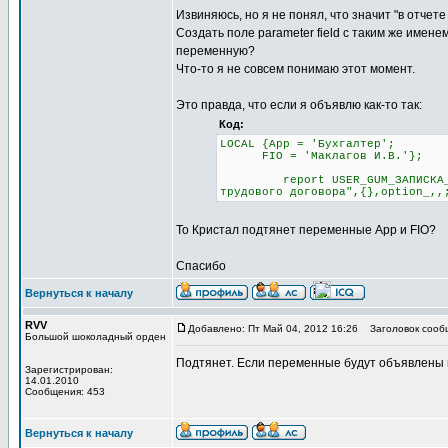
Извиняюсь, но я не понял, что значит "в отчет
Создать поле parameter field с таким же имене
переменную?
Что-то я не совсем понимаю этот момент.
Это правда, что если я объявлю как-то так:
Код:
LOCAL {App = 'Бухгалтер';
FIO = 'Маклагов И.В.'};
report USER_GUM_ЗАПИСКА_РАСЧЕ
трудового договора",{},option_,,
То Кристал подтянет переменные App и FIO?
Спасибо
Вернуться к началу
RVV
Добавлено: Пт Май 04, 2012 16:26
Заголовок сооб
Большой шоколадный орден
Подтянет. Если переменные будут объявлены 
Зарегистрирован:
14.01.2010
Сообщения: 453
Вернуться к началу