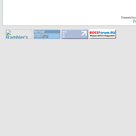
Pоwerеd by
Ру