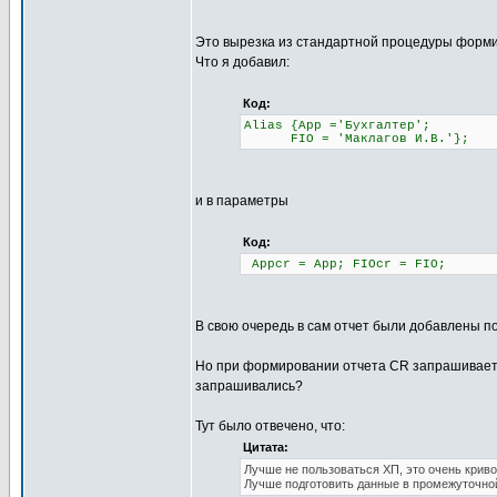
Это вырезка из стандартной процедуры форми
Что я добавил:
Код:
Alias {App ='Бухгалтер';
FIO = 'Маклагов И.В.'};
и в параметры
Код:
Appcr = App; FIOcr = FIO;
В свою очередь в сам отчет были добавлены поля
Но при формировании отчета CR запрашивает д
запрашивались?
Тут было отвечено, что:
Цитата:
Лучше не пользоваться ХП, это очень крив
Лучше подготовить данные в промежуточно