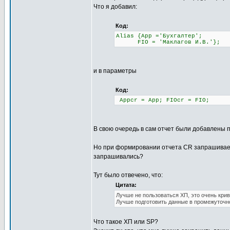
Что я добавил:
Код:
Alias {App ='Бухгалтер';
FIO = 'Маклагов И.В.'};
и в параметры
Код:
Appcr = App; FIOcr = FIO;
В свою очередь в сам отчет были добавлены пол
Но при формировании отчета CR запрашивает 
запрашивались?
Тут было отвечено, что:
Цитата:
Лучше не пользоваться ХП, это очень кри
Лучше подготовить данные в промежуточн
Что такое ХП или SP?