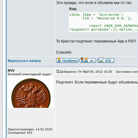
Это правда, что если я объявлю как-то так:
Код:
LOCAL {App = 'Бухгалтер';
FIO = 'Маклагов И.В.'};
report USER_GUM_ЗАПИСКА_РАСЧ
трудового договора",{},option_,
То Кристал подтянет переменные App и FIO?
Спасибо
Вернуться к началу
RVV
Добавлено: Пт Май 04, 2012 16:26
Заголовок соо
Большой шоколадный орден
Подтянет. Если переменные будут объявлены 
Зарегистрирован: 14.01.2010
Сообщения: 453