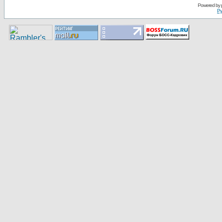
Pоwerеd by
Ру