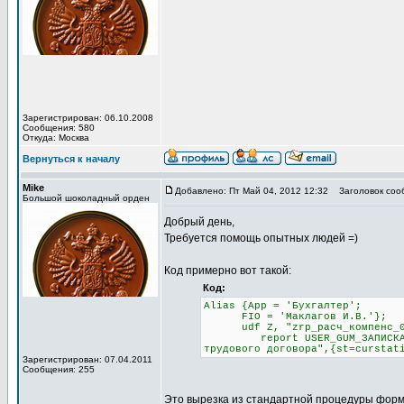
Зарегистрирован: 06.10.2008
Сообщения: 580
Откуда: Москва
Вернуться к началу
Mike
Добавлено: Пт Май 04, 2012 12:32
Заголовок соо
Большой шоколадный орден
Добрый день,
Требуется помощь опытных людей =)
Код примерно вот такой:
Код:
Alias {App = 'Бухгалтер';
FIO = 'Маклагов И.В.'};
udf Z, "zrp_расч_компенс_04"
report USER_GUM_ЗАПИСКА_РАСЧ
трудового договора",{st=curstat
Зарегистрирован: 07.04.2011
Сообщения: 255
Это вырезка из стандартной процедуры форм