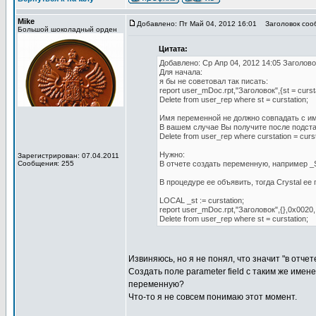
Mike
Добавлено: Пт Май 04, 2012 16:01
Заголовок соо
Большой шоколадный орден
Цитата:
Добавлено: Ср Апр 04, 2012 14:05 Заголов
Для начала:
я бы не советовал так писать:
report user_mDoc.rpt,"Заголовок",{st = cursta
Delete from user_rep where st = curstation;
Имя переменной не должно совпадать с им
В вашем случае Вы получите после подст
Delete from user_rep where curstation = curst
Нужно:
Зарегистрирован: 07.04.2011
Сообщения: 255
В отчете создать переменную, например _
В процедуре ее объявить, тогда Crystal ee
LOCAL _st := curstation;
report user_mDoc.rpt,"Заголовок",{},0x0020,,
Delete from user_rep where st = curstation;
Извиняюсь, но я не понял, что значит "в отче
Создать поле parameter field с таким же имен
переменную?
Что-то я не совсем понимаю этот момент.