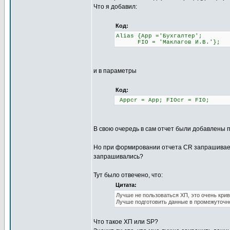
Что я добавил:
Код:
Alias {App ='Бухгалтер';
FIO = 'Маклагов И.В.'};
и в параметры
Код:
Appcr = App; FIOcr = FIO;
В свою очередь в сам отчет были добавлены пол
Но при формировании отчета CR запрашивает 
запрашивались?
Тут было отвечено, что:
Цитата:
Лучше не пользоваться ХП, это очень кри
Лучше подготовить данные в промежуточн
Что такое ХП или SP?