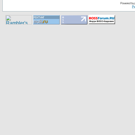
Pоwerеd by
Ру