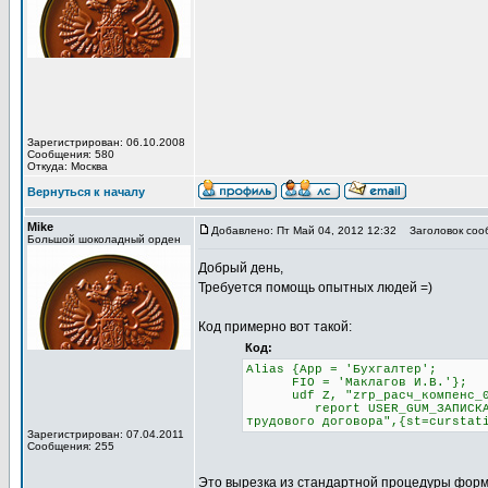
Зарегистрирован: 06.10.2008
Сообщения: 580
Откуда: Москва
Вернуться к началу
Mike
Добавлено: Пт Май 04, 2012 12:32
Заголовок соо
Большой шоколадный орден
Добрый день,
Требуется помощь опытных людей =)
Код примерно вот такой:
Код:
Alias {App = 'Бухгалтер';
FIO = 'Маклагов И.В.'};
udf Z, "zrp_расч_компенс_04"
report USER_GUM_ЗАПИСКА_РАСЧ
трудового договора",{st=curstat
Зарегистрирован: 07.04.2011
Сообщения: 255
Это вырезка из стандартной процедуры форм