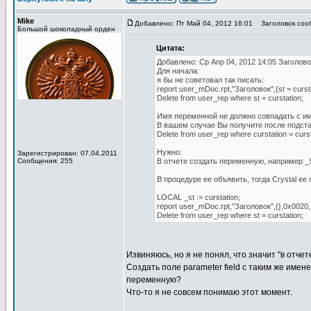
Mike
Добавлено: Пт Май 04, 2012 16:01
Заголовок соо
Большой шоколадный орден
Цитата:
Добавлено: Ср Апр 04, 2012 14:05 Заголов
Для начала:
я бы не советовал так писать:
report user_mDoc.rpt,"Заголовок",{st = cursta
Delete from user_rep where st = curstation;
Имя переменной не должно совпадать с им
В вашем случае Вы получите после подст
Delete from user_rep where curstation = curst
Нужно:
Зарегистрирован: 07.04.2011
Сообщения: 255
В отчете создать переменную, например _
В процедуре ее объявить, тогда Crystal ee
LOCAL _st := curstation;
report user_mDoc.rpt,"Заголовок",{},0x0020,,
Delete from user_rep where st = curstation;
Извиняюсь, но я не понял, что значит "в отче
Создать поле parameter field с таким же имен
переменную?
Что-то я не совсем понимаю этот момент.