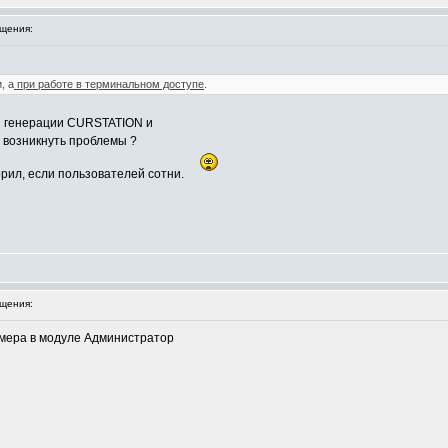
щения:
, а
при работе в терминальном доступе
.
ти генерации CURSTATION и
 возникнуть проблемы ?
аорил, если пользователей сотни.
щения:
омера в модуле Администратор