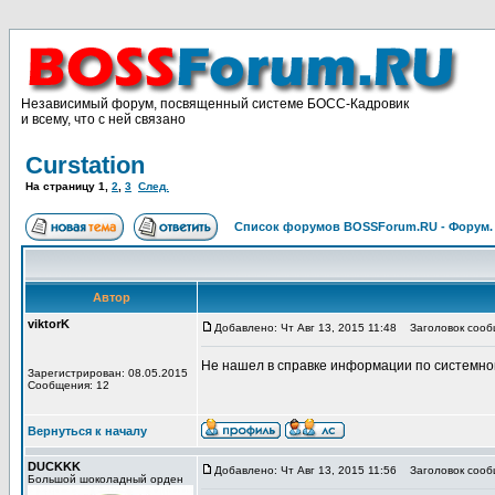
Независимый форум, посвященный системе БОСС-Кадровик
и всему, что с ней связано
Curstation
На страницу
1
,
2
,
3
След.
Список форумов BOSSForum.RU - Форум
Автор
viktorK
Добавлено: Чт Авг 13, 2015 11:48
Заголовок сообщ
Не нашел в справке информации по системной 
Зарегистрирован: 08.05.2015
Сообщения: 12
Вернуться к началу
DUCKKK
Добавлено: Чт Авг 13, 2015 11:56
Заголовок сооб
Большой шоколадный орден