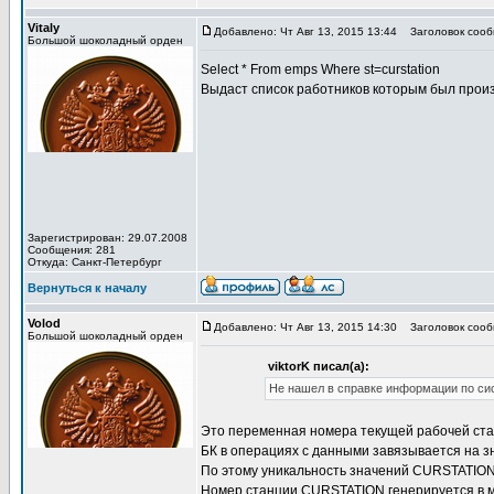
Vitaly
Добавлено: Чт Авг 13, 2015 13:44
Заголовок сооб
Большой шоколадный орден
Select * From emps Where st=curstation
Выдаст список работников которым был произ
Зарегистрирован: 29.07.2008
Сообщения: 281
Откуда: Санкт-Петербург
Вернуться к началу
Volod
Добавлено: Чт Авг 13, 2015 14:30
Заголовок сообщ
Большой шоколадный орден
viktorK писал(а):
Не нашел в справке информации по сис
Это переменная номера текущей рабочей ста
БК в операциях с данными завязывается на з
По этому уникальность значений CURSTATION
Номер станции CURSTATION генерируется в м