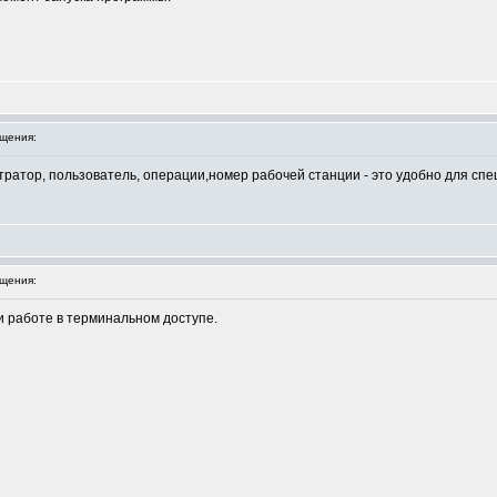
щения:
тратор, пользователь, операции,номер рабочей станции - это удобно для сп
щения:
ри работе в терминальном доступе.