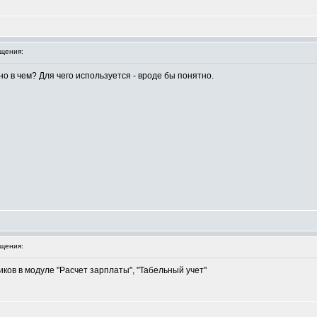
щения:
но в чем? Для чего используется - вроде бы понятно.
щения:
ков в модуле "Расчет зарплаты", "Табельный учет"