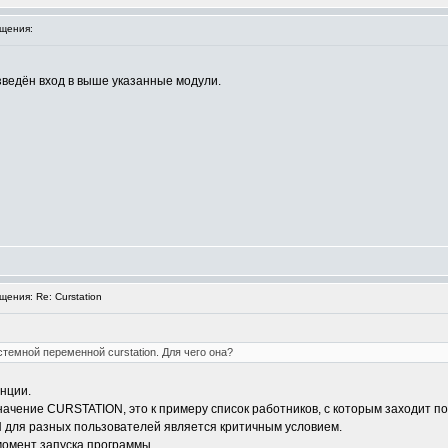
щения:
ведён вход в выше указанные модули.
ения: Re: Curstation
темной переменной curstation. Для чего она?
нции.
начение CURSTATION, это к примеру список работников, с которым заходит по
 для разных пользователей является критичным условием.
омент запуска программы.