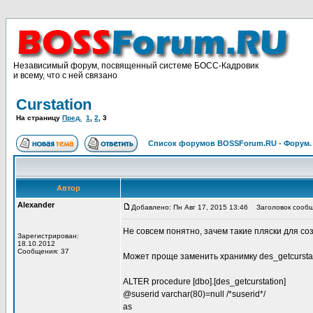
Независимый форум, посвященный системе БОСС-Кадровик
и всему, что с ней связано
Curstation
На страницу
Пред.
1
,
2
,
3
Список форумов BOSSForum.RU - Форум
Автор
Alexander
Добавлено: Пн Авг 17, 2015 13:46
Заголовок сообщ
Не совсем понятно, зачем такие пляски для со
Зарегистрирован:
18.10.2012
Сообщения: 37
Может проще заменить хранимку des_getcursta
ALTER procedure [dbo].[des_getcurstation]
@suserid varchar(80)=null /*suserid*/
as