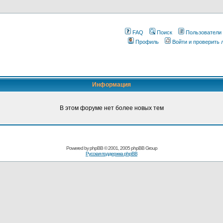
FAQ
Поиск
Пользователи
Профиль
Войти и проверить
Информация
В этом форуме нет более новых тем
Pоwerеd by
рhpВB
© 2001, 2005 рhpВB Grouр
Русская поддержка phрВB